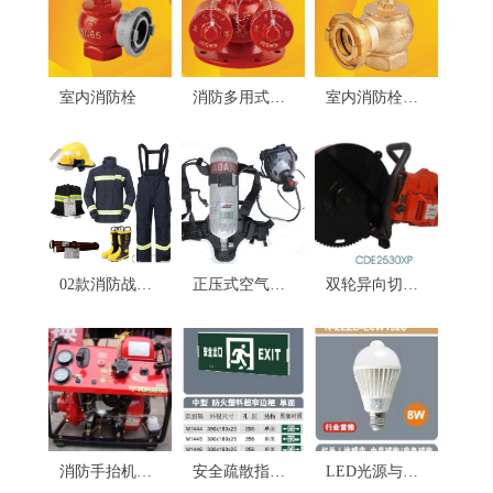
室内消防栓
消防多用式水
室内消防栓
泵接合器（地
（全铜）
上式、地下
式）
02款消防战斗
正压式空气呼
双轮异向切割
服
吸器
锯
消防手抬机动
安全疏散指示
LED光源与应