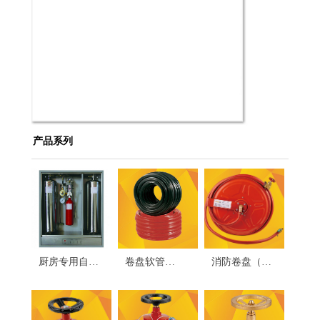
产品系列
厨房专用自动
卷盘软管
消防卷盘（默
灭火器（内单
（红、黑）
认不含闸阀）
瓶、双瓶）