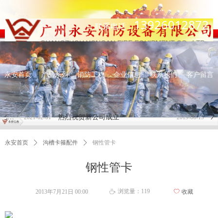
13926012872
联系电话：
永安首页
产品系列
消防工程
企业信息
联系我们
客户留言
住房和城乡建设部关于进一步深化工程建设项目 审批制度改革推进全流程在线审批的通知
热烈祝贺新公司成立
水
2021-02-01
2019-06-15
永安首页
ꄲ
沟槽卡箍配件
ꄲ
钢性管卡
钢性管卡
浏览量：
119
2013年7月21日
00:00
ꄀ
收藏
ꄘ