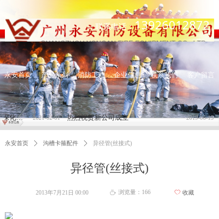
13926012872
联系电话：
永安首页
产品系列
消防工程
企业信息
联系我们
客户留言
住房和城乡建设部关于进一步深化工程建设项目 审批制度改革推进全流程在线审批的通知
热烈祝贺新公司成立
2021-02-01
2019-06-15
永安首页
ꄲ
沟槽卡箍配件
ꄲ
异径管(丝接式)
异径管(丝接式)
浏览量：
166
2013年7月21日
00:00
ꄀ
收藏
ꄘ