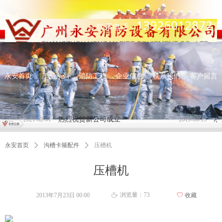
13926012872
联系电话：
永安首页
产品系列
消防工程
企业信息
联系我们
客户留言
住房和城乡建设部关于进一步深化工程建设项目 审批制度改革推进全流程在线审批的通知
热烈祝贺新公司成立
水
2021-02-01
2019-06-15
永安首页
ꄲ
沟槽卡箍配件
ꄲ
压槽机
压槽机
浏览量：
73
2013年7月23日
00:00
ꄀ
收藏
ꄘ