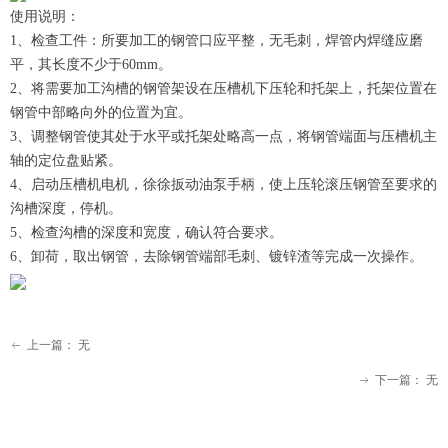
使用说明：
1、检查工件：所要加工的钢管口应平整，无毛刺，焊管内焊缝应磨
平，其长度不少于60mm。
2、将需要加工沟槽的钢管架设在压槽机下压轮和托架上，托架位置在
钢管中部略向外的位置为宜。
3、调整钢管使其处于水平或托架处略高一点，将钢管端面与压槽机主
轴的定位盘贴紧。
4、启动压槽机电机，徐徐扳动油泵手柄，使上压轮滚压钢管至要求的
沟槽深度，停机。
5、检查沟槽的深度和宽度，确认符合要求。
6、卸荷，取出钢管，去除钢管端部毛刺、镀锌渣等完成一次操作。
上一篇：
无
ꂃ
下一篇：
无
ꁹ