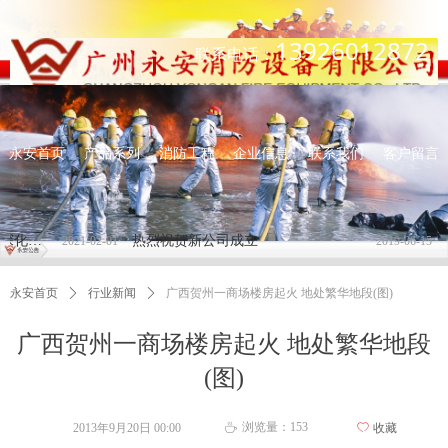
13926012872
联系电话：
永安首页
产品系列
消防工程
企业信息
联系我们
客户留言
住房和城乡建设部关于进一步深化工程建设项目 审批制度改革推进全流程在线审批的通知
热烈祝贺新公司成立
2021-02-01
2019-06-15
永安首页
ꄲ
行业新闻
ꄲ
广西贺州一商场楼房起火 地处繁华地段(图)
广西贺州一商场楼房起火 地处繁华地段
(图)
浏览量：
153
2013年9月20日
00:00
ꄀ
收藏
ꄘ