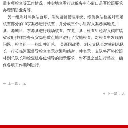
量专项检查等工作情况，并实地查看行政服务中心窗口是否按照要求
办理消防业务等。
另一组则对照执法台账、消防监督管理系统、纸质执法档案对现场
核查部分的10宗案卷进行核查，并分成三个小组深入案卷属地龙川
县、源城区、东源县进行现场核查。在龙川县，检查组还深入鹤市镇
省政府挂牌督办火灾隐患重点地区进行了实地检查。对检查中发现的
问题，检查组一一指出并汇总。 吴新国政委、刘云支队长对林副总队
长一行莅临河源督导检查表示欢迎和感谢，并表示，支队将严格按照
林副总队长和检查组各位领导的指示要求，对不足之处进行整改，确
保各项工作顺利进行。
上一篇：
无
ꂃ
下一篇：
无
ꁹ