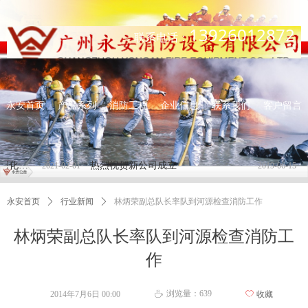
13926012872
联系电话：
永安首页
产品系列
消防工程
企业信息
联系我们
客户留言
住房和城乡建设部关于进一步深化工程建设项目 审批制度改革推进全流程在线审批的通知
热烈祝贺新公司成立
水
2021-02-01
2019-06-15
永安首页
ꄲ
行业新闻
ꄲ
林炳荣副总队长率队到河源检查消防工作
林炳荣副总队长率队到河源检查消防工
作
浏览量：
639
2014年7月6日
00:00
ꄀ
收藏
ꄘ