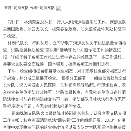
来源: 河源支队
作者: 河源支队
7月1日，林炳荣副总队长一行八人到河源检查消防工作。河源支队
吴新国政委、刘云支队长、杨荣春副政委、防火监督处许芃处长陪同
了检查。
林副总队长一行到队后，立即听取了河源支队关于执法质量专项检
查、消防监督执法检查“回头看”活动等七个方面专项工作的情况汇
报，详细了解了各项工作推进过程中存在的难题及下一步工作设想，
并要求支队要全面统筹，固本强基，确保各项工作顺利进行。
下午，检查组根据台帐目录收集档案，对非现场核查部分档案进行
了封箱，并分成三组展开检查。 根据分工部署，一组由监管处陈全处
长带队，深入河源市人民医院、佳和福商场等场所进行现场核查，深
入摸查各单位消防行政许可、消防监督检查、有无社会单位自存的消
防法律文书与存档的法律文书不一致、消防部队具体执法行为有无严
重程序违法问题，有无实体违法问题等情况。
一组由珠海支队防火监督处陈其婷副处长带队，认真查看支队专项
工作台帐，核查河源消防执法“回头看”工作的组织开展、2013年专项
考评中发现执法问题的落实整改情况以及支队对大队开展消防执法质