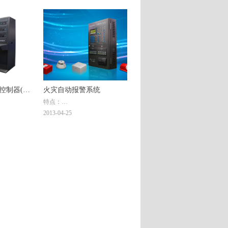
无管网高/低
适用于各种管网或无管网高/低
、七氟丙烷
二氧化碳灭火系统、七氟丙烷
火系统、气
灭火系统、泡沫灭火系统、气
烙烬灭火系
溶胶灭火系统、烟烙烬灭火系
（卤代烷）
统和其他替代哈龙（卤代烷）
的灭火系统。
控制器(联
火灾自动报警系统
特点：
本火灾报警控制器是二总线报
2013-04-25
警设备，主要针对小型消防工
区、高档写
程项目。
体育馆、展
可接23个联动输出模块，可实
中型消防工
现在线联动逻辑编程。
可通过笔记本电脑编写并下传
汉字注释信息，每条注释信息
最多6个汉字。