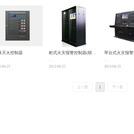
适用于各种管网或
二氧化碳灭火系统
灭火系统、泡沫灭
溶胶灭火系统、烟
统和其他替代哈龙
的灭火系统。
体灭火控制器
柜式火灾报警控制器(联动
琴台式火灾报警
型)
动型)
3-04-25
2013-04-25
2013-04-25
 JB-QBL-QM300/4
型号: JB-QGL-9000
型号: JB-QTL-9000
用于各种管网或无管网高/低
适用于大型住宅小区、高档写
适用于大型住宅小
氧化碳灭火系统、七氟丙烷
字楼、百货大楼、体育馆、展
字楼、百货大楼、
火系统、泡沫灭火系统、气
览馆、图书馆等大中型消防工
览馆、图书馆等大
上一页
1
下一页
胶灭火系统、烟烙烬灭火系
程。
程。
和其他替代哈龙（卤代烷）
灭火系统。