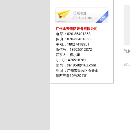
广州永安消防设备有限公司
电 话：020-86401858
传 真：020-86401858
手 机：18027418951
微信号：13926012872
气
联系人：程小姐
Q Q：476518261
201
邮 箱：sa1858@163.com
型号:
地 址：广州市白云区石井山
适
顶西三巷10号201室
二
灭
溶
统
的